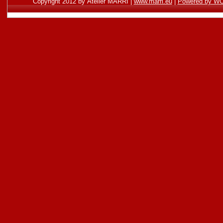
Copyright 2012 by Atelier MARRI |
www.marri.eu
|
Powered by 